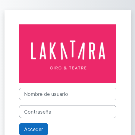
Salta al contenido principal
Entrar a Lakat
Nombre de usuario
Contraseña
Acceder